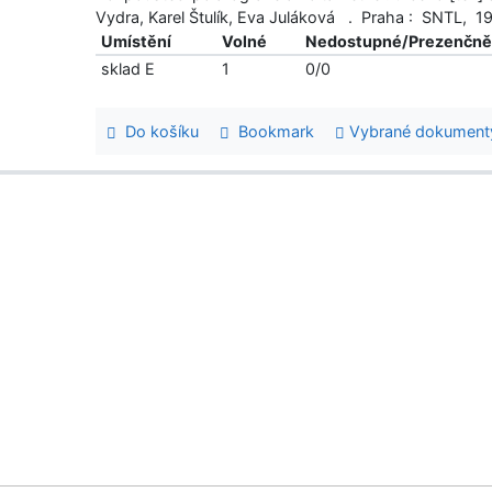
Vydra, Karel Štulík, Eva Juláková . Praha : SNTL, 197
Umístění
Volné
Nedostupné/Prezenčn
sklad E
1
0/0
Do košíku
Bookmark
Vybrané dokument