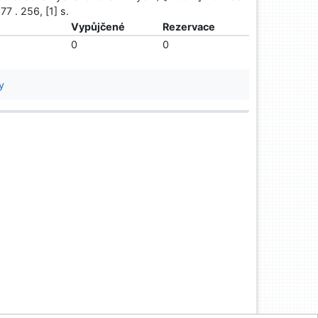
7 . 256, [1] s.
ě
Vypůjčené
Rezervace
0
0
y