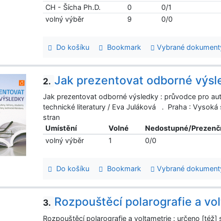
CH - Šícha Ph.D.
0
0/1
volný výběr
9
0/0
Do košíku
Bookmark
Vybrané dokument
Jak prezentovat odborné výsl
2.
Jak prezentovat odborné výsledky : průvodce pro autor
technické literatury / Eva Juláková . Praha : Vysok
stran
Umístění
Volné
Nedostupné/Prezenč
volný výběr
1
0/0
Do košíku
Bookmark
Vybrané dokument
Rozpouštěcí polarografie a vo
3.
Rozpouštěcí polarografie a voltametrie : určeno [též] s