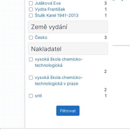
Juláková Eva
3
Vydra František
1
Štulík Karel 1941-2013
1
Země vydání
Česko
3
Nakladatel
vysoká škola chemicko-
technologická
2
vysoká škola chemicko-
technologická v praze
2
sntl
1
Filtrovat