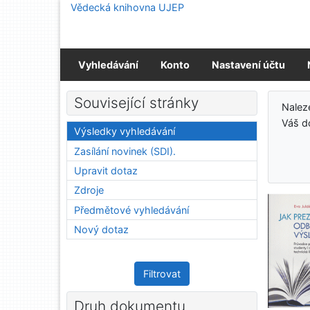
Přejít na obsah
Vědecká knihovna UJEP
Přejít na menu
Prohlášení o webové přístupnosti
Vyhledávání
Konto
Nastavení účtu
Výs
Související stránky
Nale
Váš d
Výsledky vyhledávání
Zasílání novinek (SDI).
Upravit dotaz
Zdroje
Předmětové vyhledávání
Nový dotaz
Filtrovat
Druh dokumentu