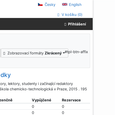
Česky
English
V košíku (
0
)
Přihlášení
#tpl-btn-affix
Zobrazovací formáty
Zkrácený
edky
y, lektory, studenty i začínající redaktory
 škola chemicko-technologická v Praze, 2015 . 195
zenčně
Vypůjčené
Rezervace
0
0
0
0