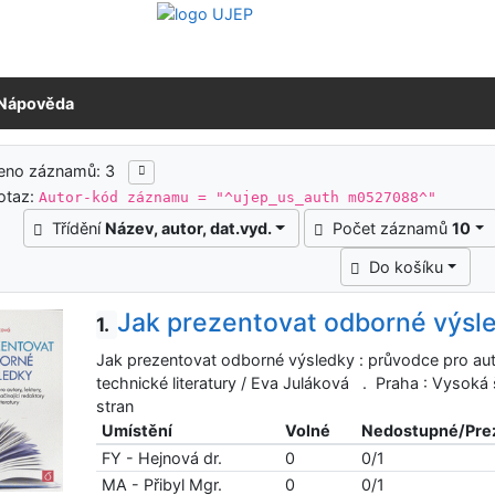
Nápověda
ledky vyhledávání
zeno záznamů: 3
otaz:
Autor-kód záznamu = "^ujep_us_auth m0527088^"
Třídění
Název, autor, dat.vyd.
Počet záznamů
10
Do košíku
Jak prezentovat odborné výsl
1.
Jak prezentovat odborné výsledky : průvodce pro autor
technické literatury / Eva Juláková . Praha : Vysoká
stran
Umístění
Volné
Nedostupné/Pre
FY - Hejnová dr.
0
0/1
MA - Přibyl Mgr.
0
0/1