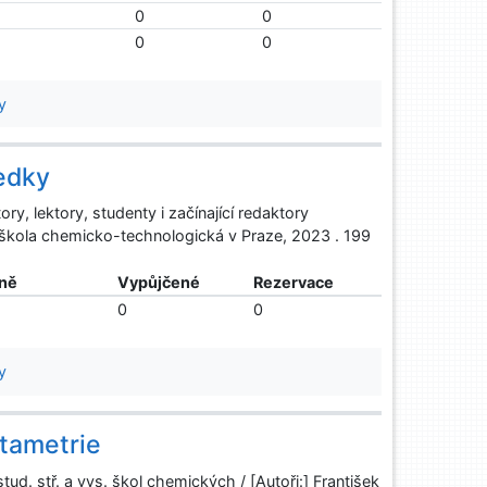
0
0
0
0
y
edky
y, lektory, studenty i začínající redaktory
á škola chemicko-technologická v Praze, 2023 . 199
ně
Vypůjčené
Rezervace
0
0
y
ltametrie
tud. stř. a vys. škol chemických / [Autoři:] František