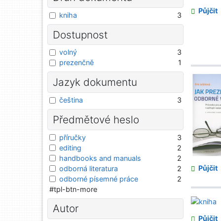
Půjčit
kniha
3
Dostupnost
volný
3
prezenčně
1
Jazyk dokumentu
čeština
3
Předmětové heslo
příručky
3
editing
2
handbooks and manuals
2
Půjčit
odborná literatura
2
odborné písemné práce
2
#tpl-btn-more
Autor
Půjčit