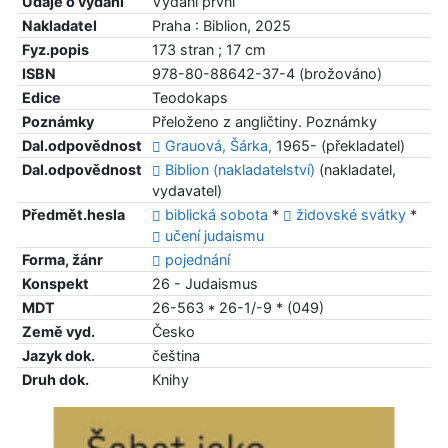
Údaje o vydání
Vydání první
Nakladatel
Praha : Biblion, 2025
Fyz.popis
173 stran ; 17 cm
ISBN
978-80-88642-37-4 (brožováno)
Edice
Teodokaps
Poznámky
Přeloženo z angličtiny. Poznámky
Dal.odpovědnost
Grauová, Šárka,
1965- (překladatel)
Dal.odpovědnost
Biblion (nakladatelství)
(nakladatel,
vydavatel)
Předmět.hesla
biblická sobota
*
židovské svátky
*
učení judaismu
Forma, žánr
pojednání
Konspekt
26 - Judaismus
MDT
26-563 * 26-1/-9 * (049)
Země vyd.
Česko
Jazyk dok.
čeština
Druh dok.
Knihy