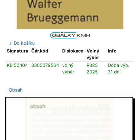
Do košíku
Signatura
Čár.kód
Dislokace
Volný
Info
výběr
KB 50404
3300079564
volný
R825
Doba výp.
výběr
2025
31 dní
Obsah