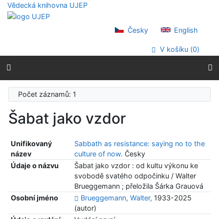
Přejít na obsah
Vědecká knihovna UJEP
Přejít na menu
Prohlášení o webové přístupnosti
Česky
English
V košíku (
0
)
Počet záznamů: 1
Šabat jako vzdor
Unifikovaný
Sabbath as resistance: saying no to the
název
culture of now.
Česky
Údaje o názvu
Šabat jako vzdor : od kultu výkonu ke
svobodě svatého odpočinku / Walter
Brueggemann ; přeložila Šárka Grauová
Osobní jméno
Brueggemann, Walter,
1933-2025
(autor)