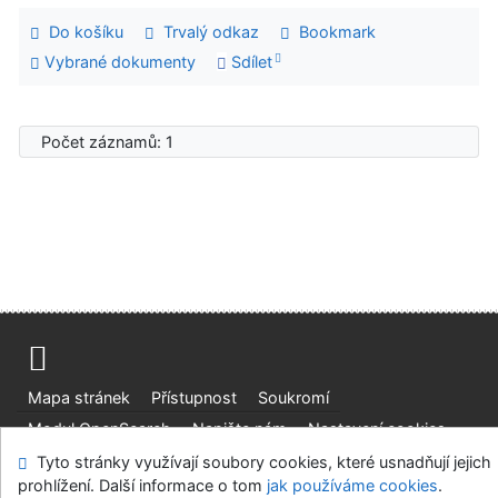
Do košíku
Trvalý odkaz
Bookmark
Vybrané dokumenty
Sdílet
Počet záznamů: 1
Mapa stránek
Přístupnost
Soukromí
Modul OpenSearch
Napište nám
Nastavení cookies
Tyto stránky využívají soubory cookies, které usnadňují jejich
Vědecká knihovna UJEP
prohlížení. Další informace o tom
jak používáme cookies
.