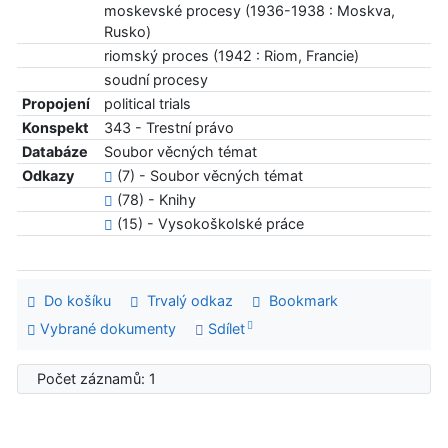
moskevské procesy (1936-1938 : Moskva,
Rusko)
riomský proces (1942 : Riom, Francie)
soudní procesy
Propojení
political trials
Konspekt
343 - Trestní právo
Databáze
Soubor věcných témat
Odkazy
(7) - Soubor věcných témat
(78) - Knihy
(15) - Vysokoškolské práce
Do košíku
Trvalý odkaz
Bookmark
Vybrané dokumenty
Sdílet
Počet záznamů: 1