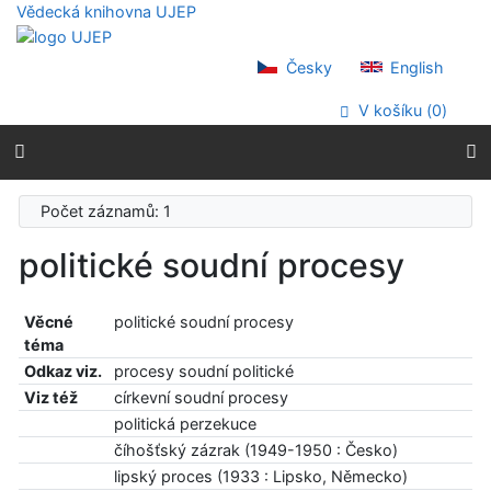
Přejít na obsah
Vědecká knihovna UJEP
Přejít na menu
Prohlášení o webové přístupnosti
Česky
English
V košíku (
0
)
Počet záznamů: 1
politické soudní procesy
Věcné
politické soudní procesy
téma
Odkaz viz.
procesy soudní politické
Viz též
církevní soudní procesy
politická perzekuce
číhošťský zázrak (1949-1950 : Česko)
lipský proces (1933 : Lipsko, Německo)