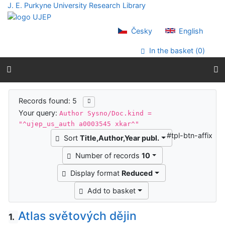
Go to content
J. E. Purkyne University Research Library
Go to menu
Accessibility declaration
Česky
English
In the basket (
0
)
Search results
Records found: 5
Your query:
Author Sysno/Doc.kind =
"^ujep_us_auth a0003545 xkar^"
#tpl-btn-affix
Sort
Title,Author,Year publ.
Number of records
10
Display format
Reduced
Add to basket
Atlas světových dějin
1.