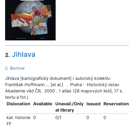
Jihlava
2.
Borrow
Jihlava [kartografický dokument] / autorský kolektiv:
František Hoffmann ... [et al.] . Praha : Historický ústav
Akademie věd ČR, 2000 . 1 atlas (28 mapových listů, 17 s.
textu a fot.)
Dislocation
Available
Unavail./Only
Issued
Reservations
at library
kat. historie
0
0/1
0
0
FF