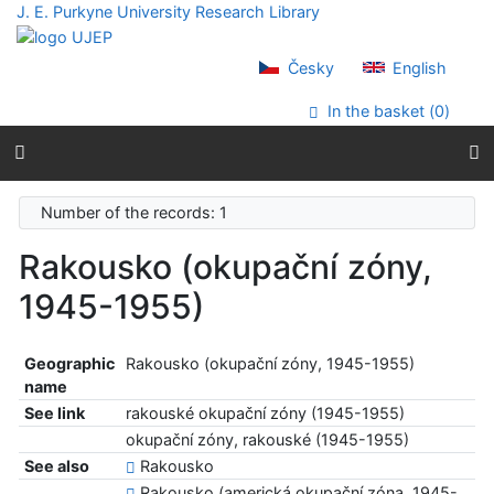
Go to content
J. E. Purkyne University Research Library
Go to menu
Accessibility declaration
Česky
English
In the basket (
0
)
Number of the records: 1
Rakousko (okupační zóny,
1945-1955)
Geographic
Rakousko (okupační zóny, 1945-1955)
name
See link
rakouské okupační zóny (1945-1955)
okupační zóny, rakouské (1945-1955)
See also
Rakousko
Rakousko (americká okupační zóna, 1945-