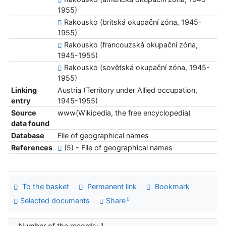
1955)
Rakousko (britská okupační zóna, 1945-
1955)
Rakousko (francouzská okupační zóna,
1945-1955)
Rakousko (sovětská okupační zóna, 1945-
1955)
Linking
Austria (Territory under Allied occupation,
entry
1945-1955)
Source
www(Wikipedia, the free encyclopedia)
data found
Database
File of geographical names
References
(5) - File of geographical names
To the basket
Permanent link
Bookmark
Selected documents
Share
Number of the records: 1