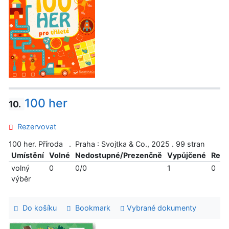
100 her
10.
Rezervovat
100 her. Příroda . Praha : Svojtka & Co., 2025 . 99 stran
Umístění
Volné
Nedostupné/Prezenčně
Vypůjčené
Reze
volný
0
0/0
1
0
výběr
Do košíku
Bookmark
Vybrané dokumenty