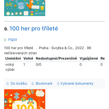
100 her pro tříleté
9.
Půjčit
100 her pro tříleté . Praha : Svojtka & Co., 2022 . 96
nečíslovaných stran
Umístění
Volné
Nedostupné/Prezenčně
Vypůjčené
Reze
volný
1
0/0
0
0
výběr
Do košíku
Bookmark
Vybrané dokumenty