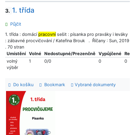
1. třída
3.
Půjčit
1. třída : domácí
pracovní
sešit : písanka pro praváky i leváky
: zábavné procvičování / Kateřina Brouk . Říčany : Sun, 2019
. 70 stran
Umístění
Volné
Nedostupné/Prezenčně
Vypůjčené
Reze
volný
1
0/0
0
0
výběr
Do košíku
Bookmark
Vybrané dokumenty