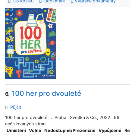
Do košíku
Bookmark
Vybrané dokumenty
100 her pro dvouleté
6.
Půjčit
100 her pro dvouleté . Praha : Svojtka & Co., 2022 . 96
nečíslovaných stran
Umístění
Volné
Nedostupné/Prezenčně
Vypůjčené
Reze