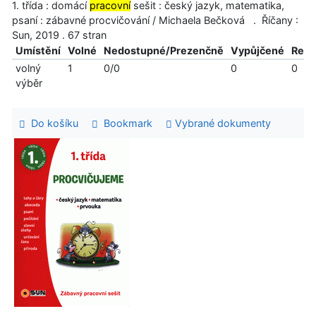
1. třída : domácí
pracovní
sešit : český jazyk, matematika,
psaní : zábavné procvičování / Michaela Bečková . Říčany :
Sun, 2019 . 67 stran
Umístění
Volné
Nedostupné/Prezenčně
Vypůjčené
Reze
volný
1
0/0
0
0
výběr
Do košíku
Bookmark
Vybrané dokumenty