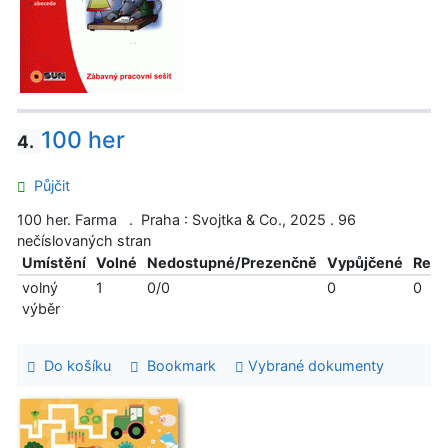
100 her
4.
Půjčit
100 her. Farma . Praha : Svojtka & Co., 2025 . 96
nečíslovaných stran
Umístění
Volné
Nedostupné/Prezenčně
Vypůjčené
Reze
volný
1
0/0
0
0
výběr
Do košíku
Bookmark
Vybrané dokumenty