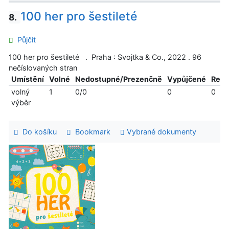
100 her pro šestileté
8.
Půjčit
100 her pro šestileté . Praha : Svojtka & Co., 2022 . 96
nečíslovaných stran
Umístění
Volné
Nedostupné/Prezenčně
Vypůjčené
Reze
volný
1
0/0
0
0
výběr
Do košíku
Bookmark
Vybrané dokumenty