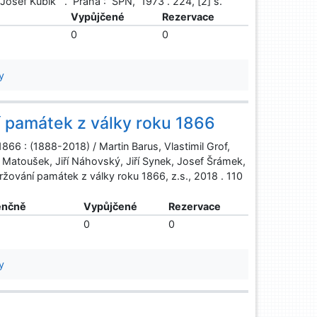
: Josef Kubík . Praha : SPN, 1973 . 224, [2] s.
ě
Vypůjčené
Rezervace
0
0
y
í památek z války roku 1866
866 : (1888-2018) / Martin Barus, Vlastimil Grof,
 Matoušek, Jiří Náhovský, Jiří Synek, Josef Šrámek,
ování památek z války roku 1866, z.s., 2018 . 110
enčně
Vypůjčené
Rezervace
0
0
y