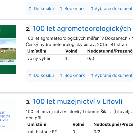
Do košíku
Bookmark
Vybrané dokument
100 let agrometeorologických
2.
100 let agrometeorologických měření v Doksanech / M
Český hydrometeorologický ústav, 2015 . 41 stran
Umístění
Volné
Nedostupné/Prezenč
volný výběr
1
0/0
Do košíku
Bookmark
Vybrané dokument
100 let muzejnictví v Litovli
3.
100 let muzejnictví v Litovli / Lubomír Šik . [Litovel]
obr. příl.
Umístění
Volné
Nedostupné/Prez
kat. historie FF
0
0/2