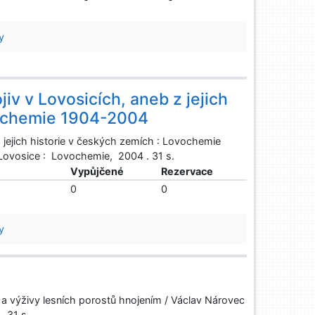
y
iv v Lovosicích, aneb z jejich
vochemie 1904-2004
z jejich historie v českých zemích : Lovochemie
Lovosice : Lovochemie, 2004 . 31 s.
ě
Vypůjčené
Rezervace
0
0
y
d a výživy lesních porostů hnojením / Václav Nárovec
. 31 s.