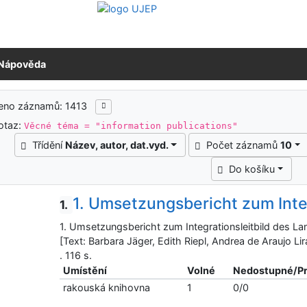
Nápověda
ledky vyhledávání
zeno záznamů: 1413
otaz:
Věcné téma = "information publications"
Třídění
Název, autor, dat.vyd.
Počet záznamů
10
Do košíku
1. Umsetzungsbericht zum Inte
1.
1. Umsetzungsbericht zum Integrationsleitbild des Lan
[Text: Barbara Jäger, Edith Riepl, Andrea de Araujo L
. 116 s.
Umístění
Volné
Nedostupné/P
rakouská knihovna
1
0/0