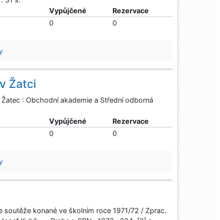
ě
Vypůjčené
Rezervace
0
0
y
v Žatci
. Žatec : Obchodní akademie a Střední odborná
ě
Vypůjčené
Rezervace
0
0
y
 ze soutěže konané ve školním roce 1971/72 / Zprac.