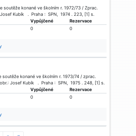
 ze soutěže konané ve školním r. 1972/73 / Zprac.
: Josef Kubík . Praha : SPN, 1974 . 223, [1] s.
ě
Vypůjčené
Rezervace
0
0
y
ze soutěže konané ve školním r. 1973/74 / zprac.
obr.: Josef Kubík . Praha : SPN, 1975 . 248, [1] s.
ě
Vypůjčené
Rezervace
0
0
y