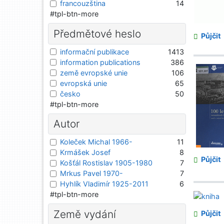
francouzština
14
#tpl-btn-more
Předmětové heslo
Půjčit
informační publikace
1413
information publications
386
země evropské unie
106
evropská unie
65
česko
50
#tpl-btn-more
Autor
Koleček Michal 1966-
11
Krmášek Josef
8
Půjčit
Košťál Rostislav 1905-1980
7
Mrkus Pavel 1970-
7
Hyhlík Vladimír 1925-2011
6
#tpl-btn-more
Země vydání
Půjčit