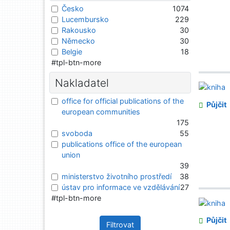
Česko
1074
Lucembursko
229
Rakousko
30
Německo
30
Belgie
18
#tpl-btn-more
Nakladatel
office for official publications of the
Půjčit
european communities
175
svoboda
55
publications office of the european
union
39
ministerstvo životního prostředí
38
ústav pro informace ve vzdělávání
27
#tpl-btn-more
Půjčit
Filtrovat