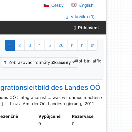
Česky
English
V košíku (
0
)
Přihlášení
1
2
3
4
5
20
#
#tpl-btn-affix
Zobrazovací formáty
Zkrácený
grationsleitbild des Landes OÖ
des OÖ : Integration ist ... was wir daraus machen /
ira] . Linz : Amt der Oö. Landesregierung, 2011
rezenčně
Vypůjčené
Rezervace
0
0