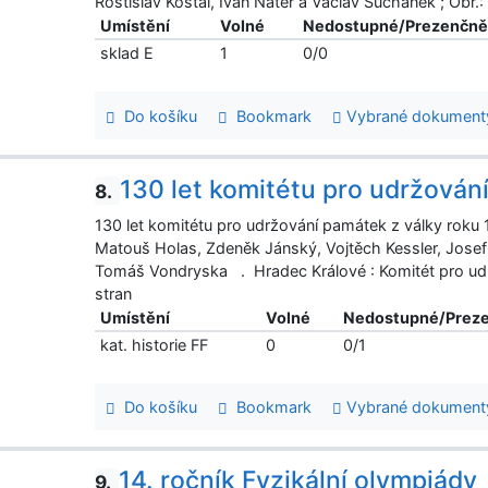
Rostislav Košťál, Ivan Náter a Václav Suchánek ; Obr.
Umístění
Volné
Nedostupné/Prezenčn
sklad E
1
0/0
Do košíku
Bookmark
Vybrané dokument
130 let komitétu pro udržován
8.
130 let komitétu pro udržování památek z války roku 1
Matouš Holas, Zdeněk Jánský, Vojtěch Kessler, Josef
Tomáš Vondryska . Hradec Králové : Komitét pro udrž
stran
Umístění
Volné
Nedostupné/Prez
kat. historie FF
0
0/1
Do košíku
Bookmark
Vybrané dokument
14. ročník Fyzikální olympiády
9.