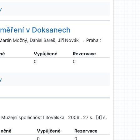
y
 měření v Doksanech
artin Možný, Daniel Bareš, Jiří Novák . Praha :
ně
Vypůjčené
Rezervace
0
0
y
 : Muzejní společnost Litovelska, 2006 . 27 s., [4] s.
enčně
Vypůjčené
Rezervace
0
0