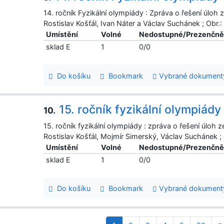
14. ročník Fyzikální olympiády : Zpráva o řešení úloh
Rostislav Košťál, Ivan Náter a Václav Suchánek ; Obr.
Umístění
Volné
Nedostupné/Prezenčn
sklad E
1
0/0
Do košíku
Bookmark
Vybrané dokument
15. ročník fyzikální olympiády
10.
15. ročník fyzikální olympiády : zpráva o řešení úloh 
Rostislav Košťál, Mojmír Simerský, Václav Suchánek ; 
Umístění
Volné
Nedostupné/Prezenčn
sklad E
1
0/0
Do košíku
Bookmark
Vybrané dokument