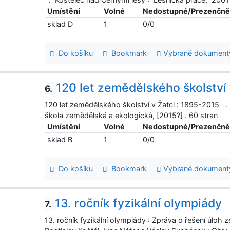
Umístění
Volné
Nedostupné/Prezenčn
sklad D
1
0/0
Do košíku
Bookmark
Vybrané dokument
120 let zemědělského školství 
6.
120 let zemědělského školství v Žatci : 1895-2015 
škola zemědělská a ekologická, [2015?] . 60 stran
Umístění
Volné
Nedostupné/Prezenčn
sklad B
1
0/0
Do košíku
Bookmark
Vybrané dokument
13. ročník fyzikální olympiády
7.
13. ročník fyzikální olympiády : Zpráva o řešení úloh