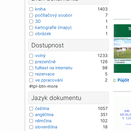
kniha
1403
počítačový soubor
7
3D
1
kartografie (mapy)
1
obrázek
1
Dostupnost
volný
1233
prezenčně
126
fulltext na internetu
98
rezervace
5
Půjčit
ve zpracování
2
#tpl-btn-more
Jazyk dokumentu
čeština
1057
angličtina
351
němčina
102
slovenština
18