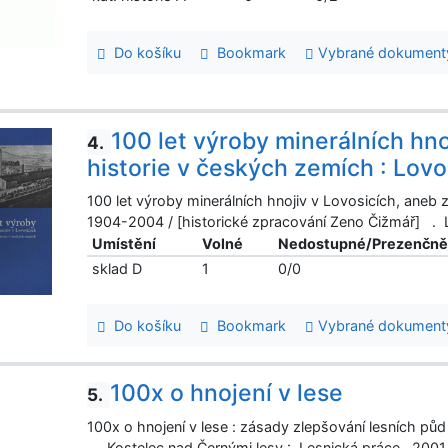
Do košíku
Bookmark
Vybrané dokument
100 let výroby minerálních hnoj
4.
historie v českých zemích : Lo
100 let výroby minerálních hnojiv v Lovosicích, aneb 
1904-2004 / [historické zpracování Zeno Čižmář] . 
Umístění
Volné
Nedostupné/Prezenčn
sklad D
1
0/0
Do košíku
Bookmark
Vybrané dokument
100x o hnojení v lese
5.
100x o hnojení v lese : zásady zlepšování lesních pů
. Kostelec nad Černými lesy : Lesnická práce, 2001 