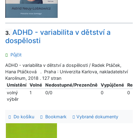
ADHD - variabilita v dětství a
3.
dospělosti
Půjčit
ADHD - variabilita v dětství a dospělosti / Radek Ptáček,
Hana Ptáčková . Praha : Univerzita Karlova, nakladatelství
Karolinum, 2018 . 127 stran
Umístění
Volné
Nedostupné/Prezenčně
Vypůjčené
Reze
volný
1
0/0
0
0
výběr
Do košíku
Bookmark
Vybrané dokumenty