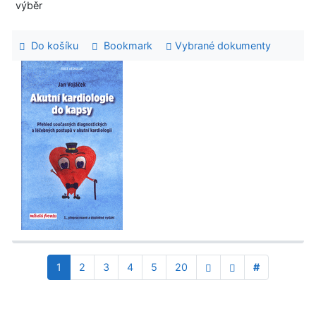
výběr
Do košíku
Bookmark
Vybrané dokumenty
1
2
3
4
5
20
#