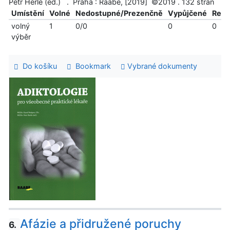
Petr Herle (ed.) . Praha : Raabe, [2019] ©2019 . 132 stran
Umístění
Volné
Nedostupné/Prezenčně
Vypůjčené
Reze
volný
1
0/0
0
0
výběr
Do košíku
Bookmark
Vybrané dokumenty
Afázie a přidružené poruchy
6.