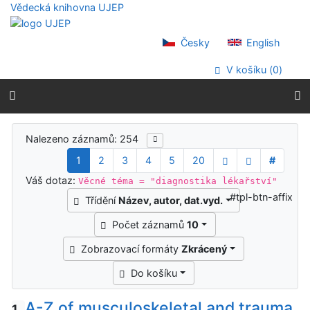
Přejít na obsah
Vědecká knihovna UJEP
Přejít na menu
Prohlášení o webové přístupnosti
Česky
English
V košíku (
0
)
Výsledky vyhledávání
Nalezeno záznamů: 254
1
2
3
4
5
20
#
Váš dotaz:
Věcné téma = "diagnostika lékařství"
#tpl-btn-affix
Třídění
Název, autor, dat.vyd.
Počet záznamů
10
Zobrazovací formáty
Zkrácený
Do košíku
A-Z of musculoskeletal and trauma
1.