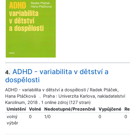
ADHD - variabilita v dětství a
4.
dospělosti
ADHD - variabilita v dětství a dospělosti / Radek Ptáček,
Hana Ptáčková . Praha : Univerzita Karlova, nakladatelství
Karolinum, 2018 . 1 online zdroj (127 stran)
Umístění
Volné
Nedostupné/Prezenčně
Vypůjčené
Reze
volný
0
1/0
0
0
výběr