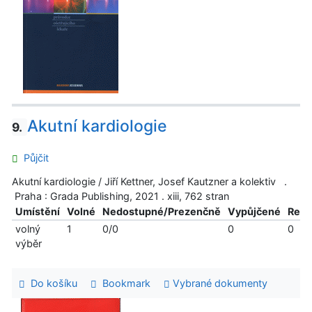
Akutní kardiologie
9.
Půjčit
Akutní kardiologie / Jiří Kettner, Josef Kautzner a kolektiv .
Praha : Grada Publishing, 2021 . xiii, 762 stran
Umístění
Volné
Nedostupné/Prezenčně
Vypůjčené
Reze
volný
1
0/0
0
0
výběr
Do košíku
Bookmark
Vybrané dokumenty