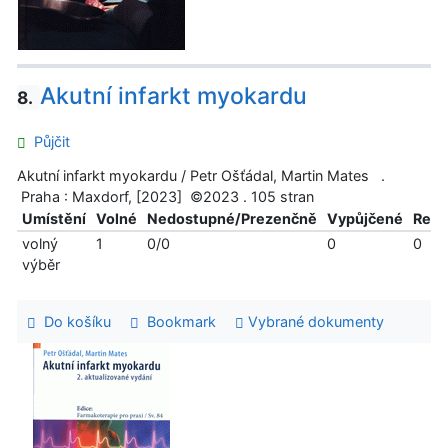
Akutní infarkt myokardu
8.
Půjčit
Akutní infarkt myokardu / Petr Ošťádal, Martin Mates .
Praha : Maxdorf, [2023] ©2023 . 105 stran
Umístění
Volné
Nedostupné/Prezenčně
Vypůjčené
Reze
volný
1
0/0
0
0
výběr
Do košíku
Bookmark
Vybrané dokumenty