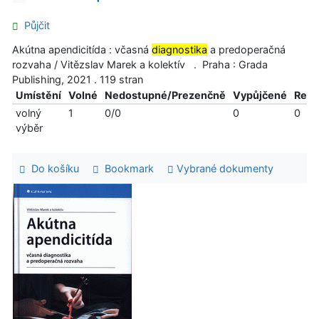
Půjčit
Akútna apendicitída : včasná
diagnostika
a predoperačná
rozvaha / Vitězslav Marek a kolektív . Praha : Grada
Publishing, 2021 . 119 stran
Umístění
Volné
Nedostupné/Prezenčně
Vypůjčené
Reze
volný
1
0/0
0
0
výběr
Do košíku
Bookmark
Vybrané dokumenty