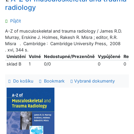
radiology
Půjčit
A-Z of musculoskeletal and trauma radiology / James R.D.
Murray, Erskine J. Holmes, Rakesh R. Misra ; editor, R.R.
Misra . Cambridge : Cambridge University Press, 2008
. xvi, 344 s.
Umístění
Volné
Nedostupné/Prezenčně
Vypůjčené
Reze
sklad B
1
0/0
0
0
Do košíku
Bookmark
Vybrané dokumenty