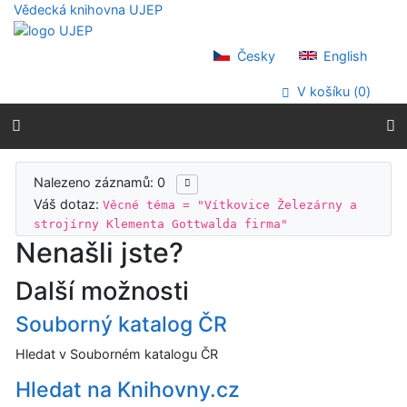
Přejít na obsah
Vědecká knihovna UJEP
Přejít na menu
Prohlášení o webové přístupnosti
Česky
English
V košíku (
0
)
Výsledky vyhledávání
Nalezeno záznamů: 0
Váš dotaz:
Věcné téma = "Vítkovice Železárny a
strojírny Klementa Gottwalda firma"
Nenašli jste?
Další možnosti
Souborný katalog ČR
Hledat v Souborném katalogu ČR
Hledat na Knihovny.cz