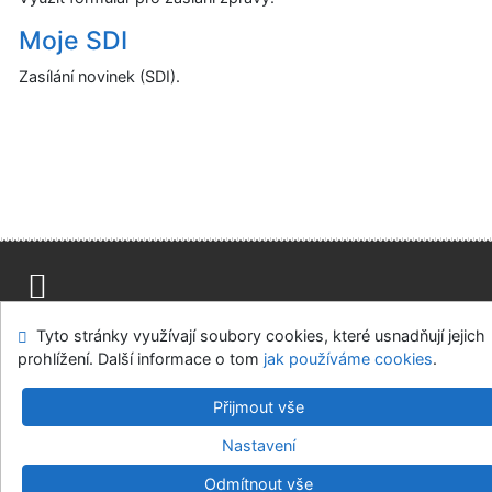
Moje SDI
Zasílání novinek (SDI).
Mapa stránek
Přístupnost
Soukromí
Tyto stránky využívají soubory cookies, které usnadňují jejich
Modul OpenSearch
Napište nám
Nastavení cookies
prohlížení. Další informace o tom
jak používáme cookies
.
Přijmout vše
Vědecká knihovna UJEP
©1993-2026
IPAC
v.4.8.63a
-
Cosmotron Bohemia, s.r.o.
Nastavení
Odmítnout vše