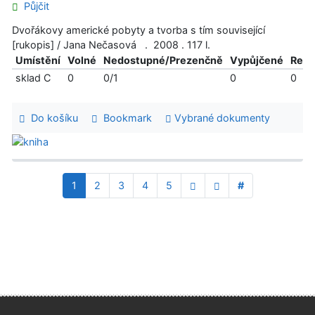
Půjčit
Dvořákovy americké pobyty a tvorba s tím související
[rukopis] / Jana Nečasová . 2008 . 117 l.
Umístění
Volné
Nedostupné/Prezenčně
Vypůjčené
Reze
sklad C
0
0/1
0
0
Do košíku
Bookmark
Vybrané dokumenty
1
2
3
4
5
#