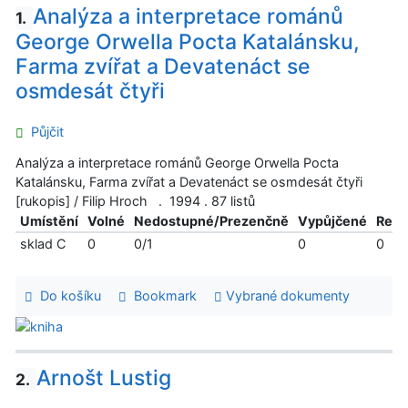
Analýza a interpretace románů
1.
George Orwella Pocta Katalánsku,
Farma zvířat a Devatenáct se
osmdesát čtyři
Půjčit
Analýza a interpretace románů George Orwella Pocta
Katalánsku, Farma zvířat a Devatenáct se osmdesát čtyři
[rukopis] / Filip Hroch . 1994 . 87 listů
Umístění
Volné
Nedostupné/Prezenčně
Vypůjčené
Reze
sklad C
0
0/1
0
0
Do košíku
Bookmark
Vybrané dokumenty
Arnošt Lustig
2.