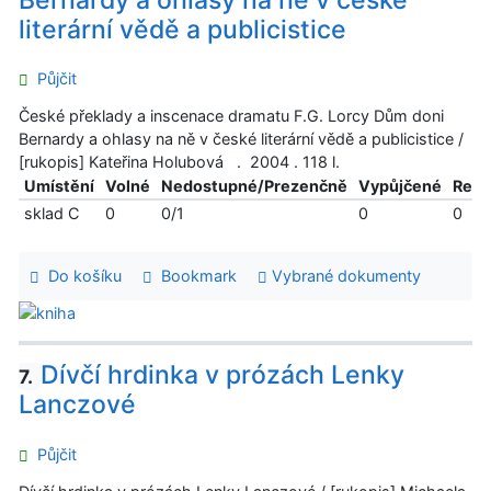
literární vědě a publicistice
Půjčit
České překlady a inscenace dramatu F.G. Lorcy Dům doni
Bernardy a ohlasy na ně v české literární vědě a publicistice /
[rukopis] Kateřina Holubová . 2004 . 118 l.
Umístění
Volné
Nedostupné/Prezenčně
Vypůjčené
Reze
sklad C
0
0/1
0
0
Do košíku
Bookmark
Vybrané dokumenty
Dívčí hrdinka v prózách Lenky
7.
Lanczové
Půjčit