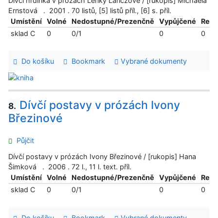
Dívčí hrdinka v prózách Lenky Lanczové / [rukopis] Michaela
Ernstová . 2001 . 70 listů, [5] listů příl., [6] s. příl.
Umístění
Volné
Nedostupné/Prezenčně
Vypůjčené
Reze
sklad C
0
0/1
0
0
Do košíku
Bookmark
Vybrané dokumenty
Dívčí postavy v prózách Ivony
8.
Březinové
Půjčit
Dívčí postavy v prózách Ivony Březinové / [rukopis] Hana
Šimková . 2006 . 72 l., 11 l. text. příl.
Umístění
Volné
Nedostupné/Prezenčně
Vypůjčené
Reze
sklad C
0
0/1
0
0
Do košíku
Bookmark
Vybrané dokumenty