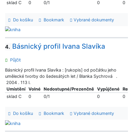
sklad C
0
0/1
0
0
Do košíku
Bookmark
Vybrané dokumenty
Básnický profil Ivana Slavíka
4.
Půjčit
Básnický profil Ivana Slavíka : [rukopis] od počátku jeho
umělecké tvorby do šedesátých let / Blanka Sychrová .
2004 . 113 l.
Umístění
Volné
Nedostupné/Prezenčně
Vypůjčené
Reze
sklad C
0
0/1
0
0
Do košíku
Bookmark
Vybrané dokumenty