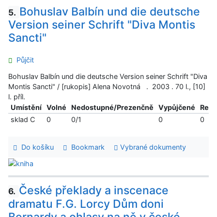
Bohuslav Balbín und die deutsche
5.
Version seiner Schrift "Diva Montis
Sancti"
Půjčit
Bohuslav Balbín und die deutsche Version seiner Schrift "Diva
Montis Sancti" / [rukopis] Alena Novotná . 2003 . 70 l., [10]
l. příl.
Umístění
Volné
Nedostupné/Prezenčně
Vypůjčené
Reze
sklad C
0
0/1
0
0
Do košíku
Bookmark
Vybrané dokumenty
České překlady a inscenace
6.
dramatu F.G. Lorcy Dům doni
Bernardy a ohlasy na ně v české