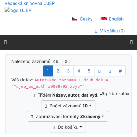
Přejít na obsah
Vědecká knihovna UJEP
Přejít na menu
Prohlášení o webové přístupnosti
Česky
English
V košíku (
0
)
Výsledky vyhledávání
Nalezeno záznamů: 46
1
2
3
4
5
#
Váš dotaz:
Autor-kód záznamu + druh.dok =
"^ujep_us_auth a0008792 xvyp^"
#tpl-btn-affix
Třídění
Název, autor, dat.vyd.
Počet záznamů
10
Zobrazovací formáty
Zkrácený
Do košíku