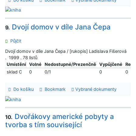
Dvojí domov v díle Jana Čepa
9.
Půjčit
Dvojí domov v díle Jana Čepa / [rukopis] Ladislava Fišerová
. 1999 . 78 listů
Umístění
Volné
Nedostupné/Prezenčně
Vypůjčené
Reze
sklad C
0
0/1
0
0
Do košíku
Bookmark
Vybrané dokumenty
Dvořákovy americké pobyty a
10.
tvorba s tím související