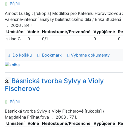
Půjčit
Arnošt Lustig : [rukopis] Modlitba pro Kateřinu Horovitzovou :
valenčně-intenční analýzy beletristického díla / Erika Studená
. 2006 . 84 l.
Umístění
Volné
Nedostupné/Prezenčně
Vypůjčené
Reze
sklad C
0
0/1
0
0
Do košíku
Bookmark
Vybrané dokumenty
Básnická tvorba Sylvy a Violy
3.
Fischerové
Půjčit
Básnická tvorba Sylvy a Violy Fischerové [rukopis] /
Magdaléna Frühaufová . 2008 . 77 l.
Umístění
Volné
Nedostupné/Prezenčně
Vypůjčené
Reze