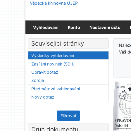
Přejít na obsah
Vědecká knihovna UJEP
Přejít na menu
Prohlášení o webové přístupnosti
Vyhledávání
Konto
Nastavení účtu
Výs
Související stránky
Nalez
Váš d
Výsledky vyhledávání
Zasílání novinek (SDI).
Upravit dotaz
Zdroje
Předmětové vyhledávání
Nový dotaz
Filtrovat
Druh dokumentu