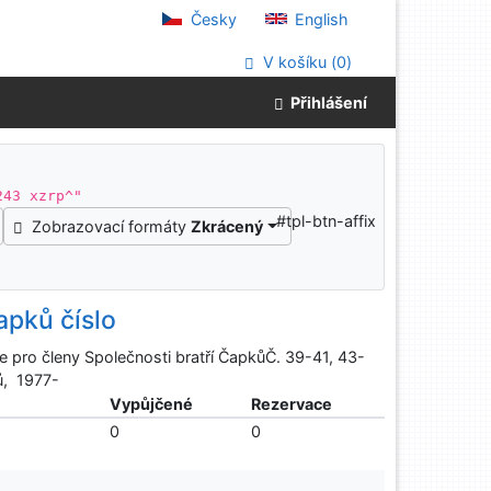
Česky
English
V košíku (
0
)
Přihlášení
243 xzrp^"
#tpl-btn-affix
Zobrazovací formáty
Zkrácený
apků číslo
ce pro členy Společnosti bratří ČapkůČ. 39-41, 43-
ů, 1977-
ě
Vypůjčené
Rezervace
0
0