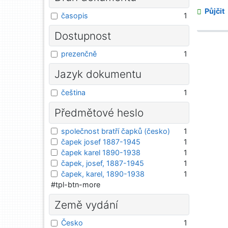
Půjčit
časopis
1
Dostupnost
prezenčně
1
Jazyk dokumentu
čeština
1
Předmětové heslo
společnost bratří čapků (česko)
1
čapek josef 1887-1945
1
čapek karel 1890-1938
1
čapek, josef, 1887-1945
1
čapek, karel, 1890-1938
1
#tpl-btn-more
Země vydání
Česko
1