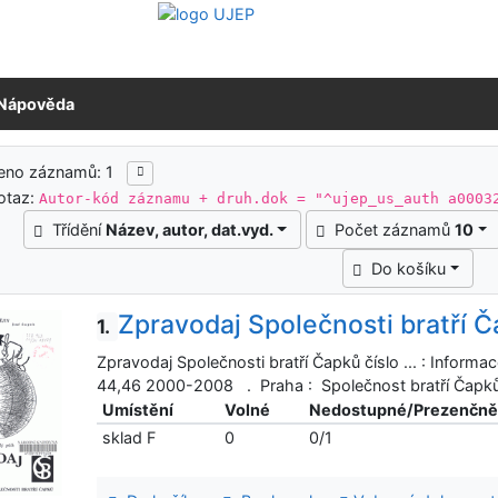
Nápověda
ledky vyhledávání
eno záznamů: 1
otaz:
Autor-kód záznamu + druh.dok = "^ujep_us_auth a0003
Třídění
Název, autor, dat.vyd.
Počet záznamů
10
Do košíku
Zpravodaj Společnosti bratří Č
1.
Zpravodaj Společnosti bratří Čapků číslo ... : Informa
44,46 2000-2008 . Praha : Společnost bratří Čapk
Umístění
Volné
Nedostupné/Prezenčn
sklad F
0
0/1