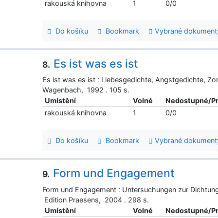
rakouská knihovna
1
0/0
Do košíku
Bookmark
Vybrané dokument
Es ist was es ist
8.
Es ist was es ist : Liebesgedichte, Angstgedichte, Zor
Wagenbach, 1992 . 105 s.
Umístění
Volné
Nedostupné/P
rakouská knihovna
1
0/0
Do košíku
Bookmark
Vybrané dokument
Form und Engagement
9.
Form und Engagement : Untersuchungen zur Dichtung 
Edition Praesens, 2004 . 298 s.
Umístění
Volné
Nedostupné/P