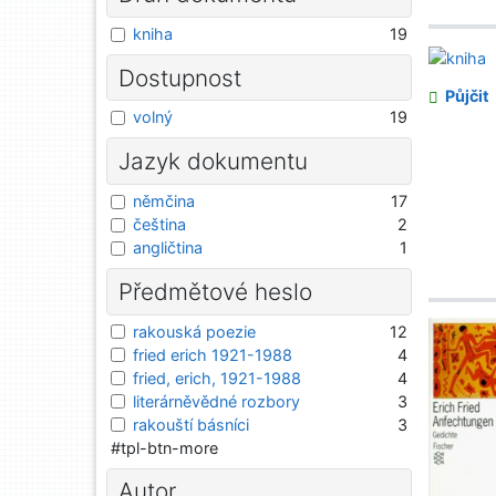
kniha
19
Dostupnost
Půjčit
volný
19
Jazyk dokumentu
němčina
17
čeština
2
angličtina
1
Předmětové heslo
rakouská poezie
12
fried erich 1921-1988
4
fried, erich, 1921-1988
4
literárněvědné rozbory
3
rakouští básníci
3
#tpl-btn-more
Autor