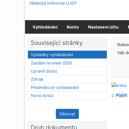
Přejít na obsah
Vědecká knihovna UJEP
Přejít na menu
Prohlášení o webové přístupnosti
Vyhledávání
Konto
Nastavení účtu
Výs
Související stránky
Nale
Váš d
Výsledky vyhledávání
Zasílání novinek (SDI).
Upravit dotaz
Zdroje
Předmětové vyhledávání
Půjčit
Nový dotaz
Filtrovat
Druh dokumentu