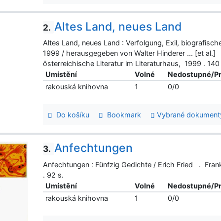
Altes Land, neues Land
2.
Altes Land, neues Land : Verfolgung, Exil, biografis
1999 / herausgegeben von Walter Hinderer ... [et al.]
österreichische Literatur im Literaturhaus, 1999 . 140
Umístění
Volné
Nedostupné/P
rakouská knihovna
1
0/0
Do košíku
Bookmark
Vybrané dokument
Anfechtungen
3.
Anfechtungen : Fünfzig Gedichte / Erich Fried . Fra
. 92 s.
Umístění
Volné
Nedostupné/P
rakouská knihovna
1
0/0