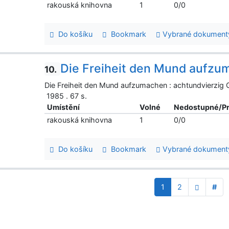
rakouská knihovna
1
0/0
Do košíku
Bookmark
Vybrané dokument
Die Freiheit den Mund aufz
10.
Die Freiheit den Mund aufzumachen : achtundvierzig G
1985 . 67 s.
Umístění
Volné
Nedostupné/P
rakouská knihovna
1
0/0
Do košíku
Bookmark
Vybrané dokument
1
2
#