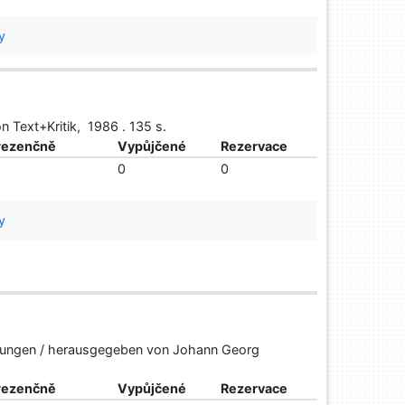
y
n Text+Kritik, 1986 . 135 s.
rezenčně
Vypůjčené
Rezervace
0
0
y
sierungen / herausgegeben von Johann Georg
rezenčně
Vypůjčené
Rezervace