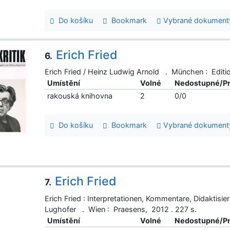
Do košíku
Bookmark
Vybrané dokument
Erich Fried
6.
Erich Fried / Heinz Ludwig Arnold . München : Editio
Umístění
Volné
Nedostupné/P
rakouská knihovna
2
0/0
Do košíku
Bookmark
Vybrané dokument
Erich Fried
7.
Erich Fried : Interpretationen, Kommentare, Didakti
Lughofer . Wien : Praesens, 2012 . 227 s.
Umístění
Volné
Nedostupné/P