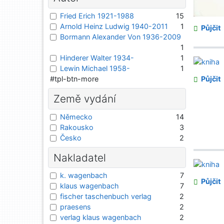
Fried Erich 1921-1988
15
Arnold Heinz Ludwig 1940-2011
1
Půjčit
Bormann Alexander Von 1936-2009
1
Hinderer Walter 1934-
1
Lewin Michael 1958-
1
#tpl-btn-more
Půjčit
Země vydání
Německo
14
Rakousko
3
Česko
2
Nakladatel
k. wagenbach
7
Půjčit
klaus wagenbach
7
fischer taschenbuch verlag
2
praesens
2
verlag klaus wagenbach
2