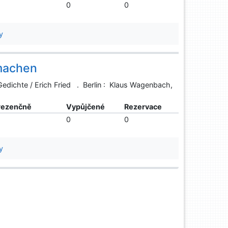
0
0
y
umachen
edichte / Erich Fried . Berlin : Klaus Wagenbach,
rezenčně
Vypůjčené
Rezervace
0
0
y