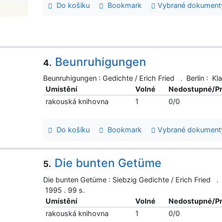
Do košíku
Bookmark
Vybrané dokument
Beunruhigungen
4.
Beunruhigungen : Gedichte / Erich Fried . Berlin : K
Umístění
Volné
Nedostupné/P
rakouská knihovna
1
0/0
Do košíku
Bookmark
Vybrané dokument
Die bunten Getüme
5.
Die bunten Getüme : Siebzig Gedichte / Erich Fried .
1995 . 99 s.
Umístění
Volné
Nedostupné/P
rakouská knihovna
1
0/0