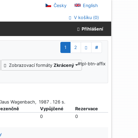
Česky
English
V košíku (
0
)
Přihlášení
1
2
#
#tpl-btn-affix
Zobrazovací formáty
Zkrácený
 Klaus Wagenbach, 1987 . 126 s.
rezenčně
Vypůjčené
Rezervace
0
0
y