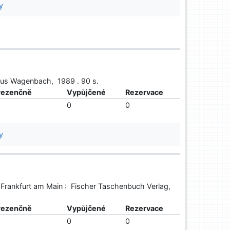
y
laus Wagenbach, 1989 . 90 s.
rezenčně
Vypůjčené
Rezervace
0
0
y
 Frankfurt am Main : Fischer Taschenbuch Verlag,
rezenčně
Vypůjčené
Rezervace
0
0