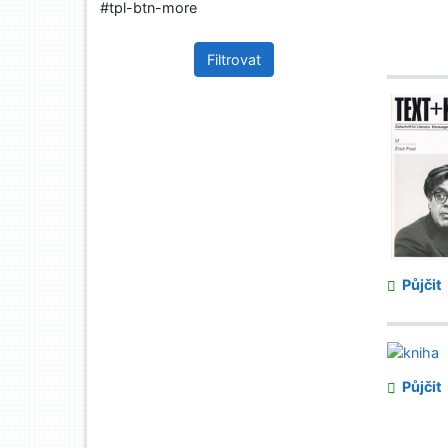
#tpl-btn-more
Filtrovat
Půjčit
Půjčit