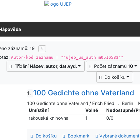
Nápověda
ledky vyhledávání
zeno záznamů: 19
otaz:
Autor-kód záznamu = "^ujep_us_auth m0516583^"
Třídění
Název, autor, dat.vyd.
Počet záznamů
10
Do košíku
100 Gedichte ohne Vaterland
1.
100 Gedichte ohne Vaterland / Erich Fried . Berlin :
Umístění
Volné
Nedostupné/P
rakouská knihovna
1
0/0
Do košíku
Bookmark
Vybrané dokument