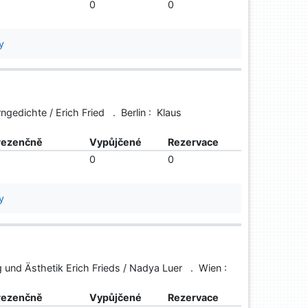
0
0
y
ngedichte / Erich Fried . Berlin : Klaus
rezenčně
Vypůjčené
Rezervace
0
0
y
und Ästhetik Erich Frieds / Nadya Luer . Wien :
rezenčně
Vypůjčené
Rezervace