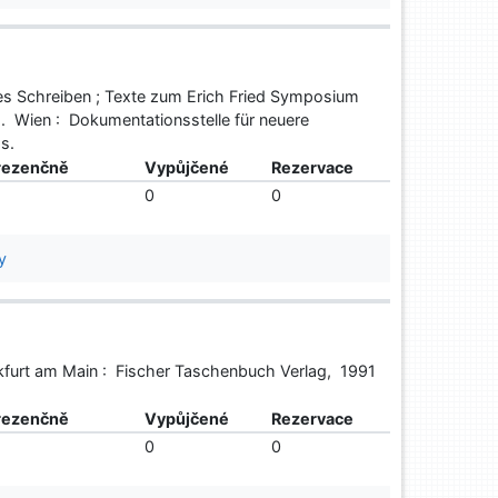
ches Schreiben ; Texte zum Erich Fried Symposium
 . Wien : Dokumentationsstelle für neuere
 s.
rezenčně
Vypůjčené
Rezervace
0
0
y
nkfurt am Main : Fischer Taschenbuch Verlag, 1991
rezenčně
Vypůjčené
Rezervace
0
0