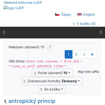
Přejít na obsah
Vědecká knihovna UJEP
Přejít na menu
Prohlášení o webové přístupnosti
Česky
English
V košíku (
0
)
Výsledky vyhledávání
Nalezeno záznamů: 15
1
2
#
Váš dotaz:
Autor-kód záznamu + druh.dok =
"^ujep_us_auth a0010816 t150a^"
#tpl-btn-affix
Počet záznamů
10
Zobrazovací formáty
Zkrácený
Do košíku
antropický princip
1.