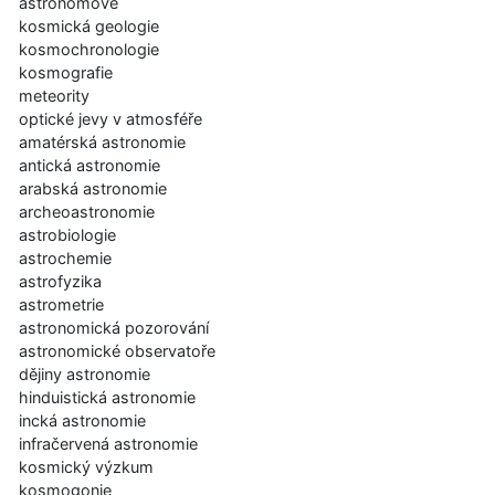
astronomové
kosmická geologie
kosmochronologie
kosmografie
meteority
optické jevy v atmosféře
amatérská astronomie
antická astronomie
arabská astronomie
archeoastronomie
astrobiologie
astrochemie
astrofyzika
astrometrie
astronomická pozorování
astronomické observatoře
dějiny astronomie
hinduistická astronomie
incká astronomie
infračervená astronomie
kosmický výzkum
kosmogonie