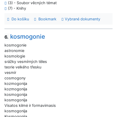
(3) - Soubor věcných témat
(7) - Knihy
Do košíku
Bookmark
Vybrané dokumenty
kosmogonie
6.
kosmogonie
astronomie
kosmologie
srážky vesmírných těles
teorie velkého třesku
vesmír
cosmogony
kozmogonija
kozmogonija
kosmogonija
kosmogonija
Visatos kilmė ir formavimasis
kosmogonija
Kosmogonija