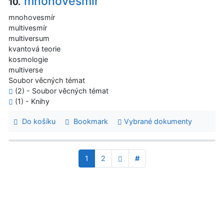
mnohovesmír
10.
mnohovesmír
multivesmír
multiversum
kvantová teorie
kosmologie
multiverse
Soubor věcných témat
(2) - Soubor věcných témat
(1) - Knihy
Do košíku
Bookmark
Vybrané dokumenty
1
2
#