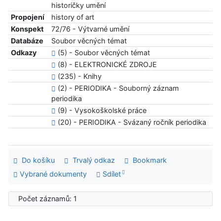
historičky umění
Propojení
history of art
Konspekt
72/76 - Výtvarné umění
Databáze
Soubor věcných témat
Odkazy
(5) - Soubor věcných témat
(8) - ELEKTRONICKÉ ZDROJE
(235) - Knihy
(2) - PERIODIKA - Souborný záznam
periodika
(9) - Vysokoškolské práce
(20) - PERIODIKA - Svázaný ročník periodika
Do košíku
Trvalý odkaz
Bookmark
Vybrané dokumenty
Sdílet
Počet záznamů: 1