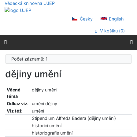
Přejít na obsah
Vědecká knihovna UJEP
Přejít na menu
Prohlášení o webové přístupnosti
Česky
English
V košíku (
0
)
Počet záznamů: 1
dějiny umění
Věcné
dějiny umění
téma
Odkaz viz.
umění dějiny
Viz též
umění
Stipendium Alfreda Badera (dějiny umění)
historici umění
historiografie umění