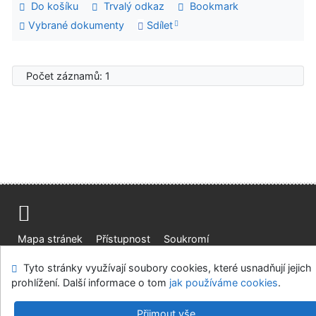
Do košíku
Trvalý odkaz
Bookmark
Vybrané dokumenty
Sdílet
Počet záznamů: 1
Mapa stránek
Přístupnost
Soukromí
Modul OpenSearch
Napište nám
Nastavení cookies
Tyto stránky využívají soubory cookies, které usnadňují jejich
prohlížení. Další informace o tom
jak používáme cookies
.
Vědecká knihovna UJEP
©1993-2026
IPAC
v.4.8.63a
-
Cosmotron Bohemia, s.r.o.
Přijmout vše