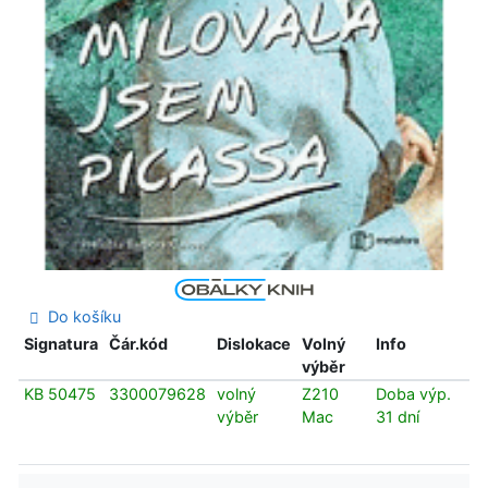
Do košíku
Signatura
Čár.kód
Dislokace
Volný
Info
výběr
KB 50475
3300079628
volný
Z210
Doba výp.
výběr
Mac
31 dní