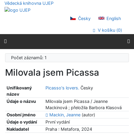
Přejít na obsah
Vědecká knihovna UJEP
Přejít na menu
Prohlášení o webové přístupnosti
Česky
English
V košíku (
0
)
Počet záznamů: 1
Milovala jsem Picassa
Unifikovaný
Picasso's lovers.
Česky
název
Údaje o názvu
Milovala jsem Picassa / Jeanne
Mackinová ; přeložila Barbora Klasová
Osobní jméno
Mackin, Jeanne
(autor)
Údaje o vydání
První vydání
Nakladatel
Praha : Metafora, 2024