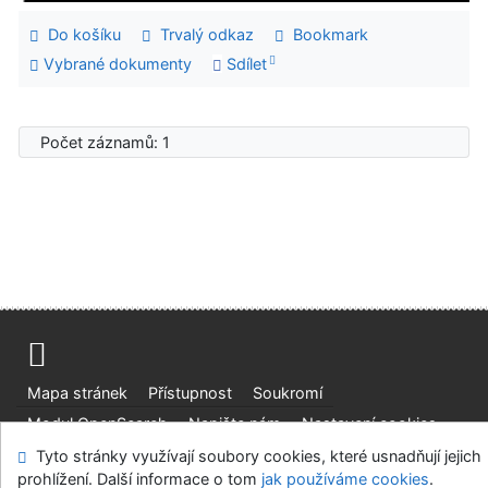
Do košíku
Trvalý odkaz
Bookmark
Vybrané dokumenty
Sdílet
Počet záznamů: 1
Mapa stránek
Přístupnost
Soukromí
Modul OpenSearch
Napište nám
Nastavení cookies
Tyto stránky využívají soubory cookies, které usnadňují jejich
Vědecká knihovna UJEP
prohlížení. Další informace o tom
jak používáme cookies
.