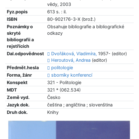
vědy, 2003
Fyz.popis
613 s. : il.
ISBN
80-902176-3-X (brož.)
Poznámky o
Obsahuje bibliografie a bibliografické
skryté
odkazy
bibliografii a
rejstřících
Dal.odpovědnost
Dvořáková, Vladimíra,
1957- (editor)
Heroutová, Andrea
(editor)
Předmět.hesla
politologie
Forma, žánr
sborníky konferencí
Konspekt
321 - Politologie
MDT
321 * (062.534)
Země vyd.
Česko
Jazyk dok.
čeština ; angličtina ; slovenština
Druh dok.
Knihy