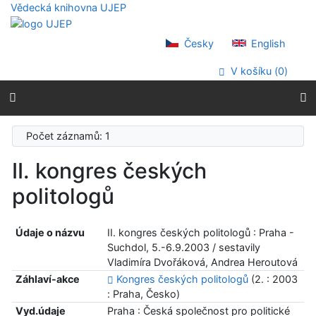
Přejít na obsah
Vědecká knihovna UJEP
Přejít na menu
Prohlášení o webové přístupnosti
Česky
English
V košíku (
0
)
Počet záznamů: 1
II. kongres českých
politologů
Údaje o názvu
II. kongres českých politologů : Praha -
Suchdol, 5.-6.9.2003 / sestavily
Vladimíra Dvořáková, Andrea Heroutová
Záhlaví-akce
Kongres českých politologů
(2. : 2003
: Praha, Česko)
Vyd.údaje
Praha : Česká společnost pro politické