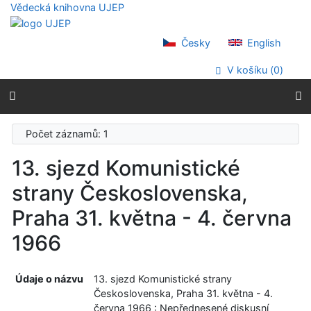
Přejít na obsah
Vědecká knihovna UJEP
Přejít na menu
Prohlášení o webové přístupnosti
Česky
English
V košíku (
0
)
Počet záznamů: 1
13. sjezd Komunistické
strany Československa,
Praha 31. května - 4. června
1966
Údaje o názvu
13. sjezd Komunistické strany
Československa, Praha 31. května - 4.
června 1966 : Nepřednesené diskusní