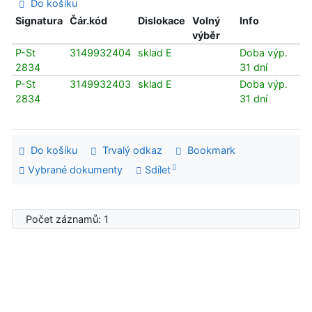
Do košíku
Signatura
Čár.kód
Dislokace
Volný
Info
výběr
P-St
3149932404
sklad E
Doba výp.
2834
31 dní
P-St
3149932403
sklad E
Doba výp.
2834
31 dní
Do košíku
Trvalý odkaz
Bookmark
Vybrané dokumenty
Sdílet
Počet záznamů: 1