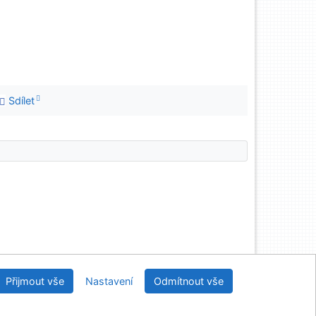
Sdílet
Vědecká knihovna UJEP
Přijmout vše
Nastavení
Odmítnout vše
2026
IPAC
 v.4.8.63a
-
Cosmotron Bohemia, s.r.o.