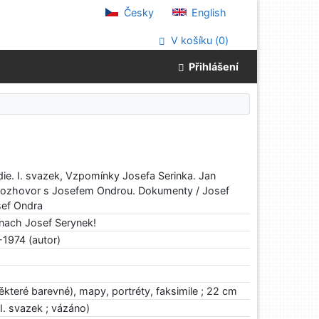
Česky
English
V košíku (
0
)
Přihlášení
ie. I. svazek, Vzpomínky Josefa Serinka. Jan
 Rozhovor s Josefem Ondrou. Dokumenty / Josef
sef Ondra
nach Josef Serynek!
1974 (autor)
některé barevné), mapy, portréty, faksimile ; 22 cm
. svazek ; vázáno)