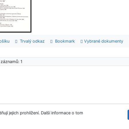
šíku
Trvalý odkaz
Bookmark
Vybrané dokumenty
 záznamů: 1
ují jejich prohlížení. Další informace o tom
tupnost
Soukromí
Modul OpenSearch
©1993-
vení cookies