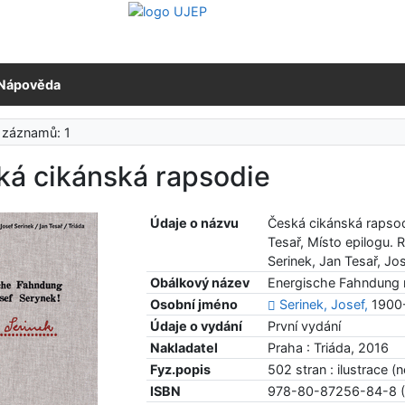
Nápověda
 záznamů: 1
ká cikánská rapsodie
Údaje o názvu
Česká cikánská rapsod
Tesař, Místo epilogu.
Serinek, Jan Tesař, Jo
Obálkový název
Energische Fahndung 
Osobní jméno
Serinek, Josef,
1900-
Údaje o vydání
První vydání
Nakladatel
Praha : Triáda, 2016
Fyz.popis
502 stran : ilustrace (
ISBN
978-80-87256-84-8 (I