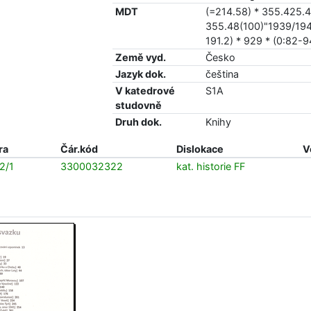
MDT
(=214.58) * 355.425.4
355.48(100)"1939/1945
191.2) * 929 * (0:82-9
Země vyd.
Česko
Jazyk dok.
čeština
V katedrové
S1A
studovně
Druh dok.
Knihy
ra
Čár.kód
Dislokace
V
2/1
3300032322
kat. historie FF