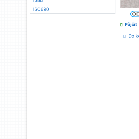
ISBD
ISO690
Půjčit
Do ko