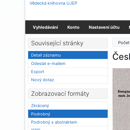
Přejít na obsah
Vědecká knihovna UJEP
Přejít na menu
Prohlášení o webové přístupnosti
Vyhledávání
Konto
Nastavení účtu
Související stránky
Počet
Čes
Detail záznamu
Odeslat e-mailem
Export
Nový dotaz
Zobrazovací formáty
Zkrácený
Podrobný
Podrobný s abstraktem