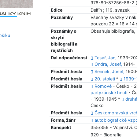
978-80-87256-86-2 (
Edice
Delfín ; 119. svazek
Poznámky
Všechny svazky v nákl
pouzdru 22 x 16 x 14
Poznámky o
Obsahuje bibliografie, 
šíku
skryté
bibliografii a
rejstřících
Dal.odpovědnost
Tesař, Jan,
1933-202
Ondra, Josef,
1914- 
Předmět.hesla
Serinek, Josef,
1900
Předmět.hesla
20. století
*
1939
Předmět.hesla
Romové
- Česko - 2
partyzánské hnutí
- Č
- 1939-1945 *
druhá
Česko
Předmět.hesla
Českomoravská vrc
Forma, žánr
autobiografické vz
Konspekt
355/359 - Vojenství. 
929 - Biografie