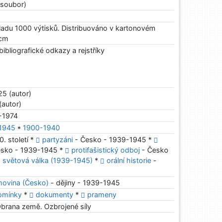
soubor)
adu 1000 výtisků. Distribuováno v kartonovém
 cm
bibliografické odkazy a rejstříky
5 (autor)
(autor)
-1974
-1945
*
1900-1940
0. století *
partyzáni
- Česko - 1939-1945 *
esko - 1939-1945 *
protifašistický odboj
- Česko
 světová válka (1939-1945)
*
orální historie
-
hovina (Česko)
- dějiny - 1939-1945
pomínky
*
dokumenty
*
prameny
Obrana země. Ozbrojené síly