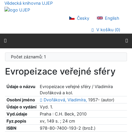
Přejít na obsah
Vědecká knihovna UJEP
Přejít na menu
Prohlášení o webové přístupnosti
Česky
English
V košíku (
0
)
Počet záznamů: 1
Evropeizace veřejné sféry
Údaje o názvu
Evropeizace veřejné sféry / Vladimíra
Dvořáková a kol.
Osobní jméno
Dvořáková, Vladimíra,
1957- (autor)
Údaje o vydání
Vyd. 1.
Vyd.údaje
Praha : C.H. Beck, 2010
Fyz.popis
xv, 149 s. ; 24 cm
ISBN
978-80-7400-193-2 (brož.)