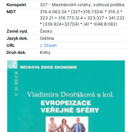
Konspekt
327 - Mezinárodní vztahy, světová politika
MDT
316.4.063.34 * [327+316.73](4) * 316.3 *
323.21 * 316.773.3/.4 * 323:327 * 341.232
* [339.924+327](4) * (4) * (048.8:082)
Země vyd.
Česko
Jazyk dok.
čeština
URL
Obsah
Druh dok.
Knihy