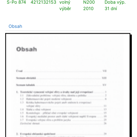
S-Po 874
4212132153
volný
N200
Doba výp.
výběr
2010
31 dní
Obsah