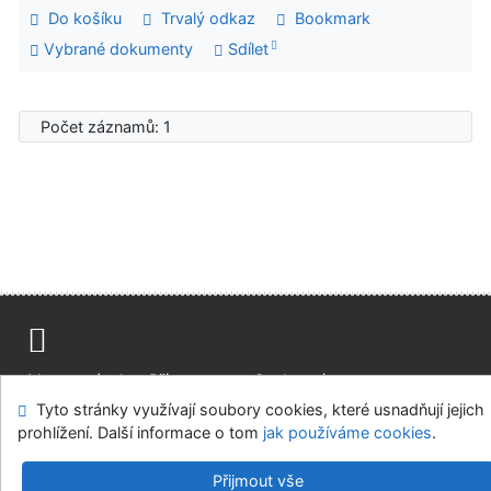
Do košíku
Trvalý odkaz
Bookmark
Vybrané dokumenty
Sdílet
Počet záznamů: 1
Mapa stránek
Přístupnost
Soukromí
Tyto stránky využívají soubory cookies, které usnadňují jejich
Modul OpenSearch
Napište nám
Nastavení cookies
prohlížení. Další informace o tom
jak používáme cookies
.
Vědecká knihovna UJEP
Přijmout vše