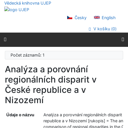
Přejít na obsah
Vědecká knihovna UJEP
Přejít na menu
Prohlášení o webové přístupnosti
Česky
English
V košíku (
0
)
Počet záznamů: 1
Analýza a porovnání
regionálních disparit v
České republice a v
Nizozemí
Údaje o názvu
Analýza a porovnání regionálních disparit v
republice a v Nizozemí [rukopis] = The anal
comparison of regional disparities in the Cz