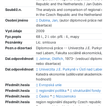
Republic and the Netherlands / Jan Dubina
Souběž.n.
The analysis and comparison of regional dis
in the Czech Republic and the Netherlands
Osobní jméno
Dubina, Jan,
(autor diplomové práce nebo
disertace)
Vyd.údaje
2009
Fyz.popis
68 l., 2 l. obr. příl. : il., mapy
Poznámky
Lic. smlouva
Pozn.o dizertaci
Diplomová práce -- Univerzita J.E. Purkyně 
nad Labem, Fakulta sociálně ekonomická, 
Dal.odpovědnost
Jetmar, Oldřich,
1973- (vedoucí diplomov
nebo disertace)
Dal.odpovědnost
Univerzita J.E. Purkyně v Ústí nad Labem.
Katedra ekonomie (udělovatel akademické
hodnosti)
Předmět.hesla
Evropská unie
Předmět.hesla
regionální politika
*
strukturální fondy
Předmět.hesla
Česko
*
Nizozemsko
Předmět.hesla
region regionální disparity Czech republic th