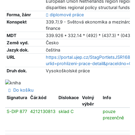
European Union Netherlands region regional
disparities regional policy structural funds
Forma, žánr
diplomové práce
Konspekt
339.7/.9 - Světová ekonomika a mezinárodn
finance
MDT
339.926 * 332.14 * (492) * (437.3) * (043)
Země vyd.
Česko
Jazyk dok.
čeština
URL
https://portal.ujep.cz/StagPortletsJSR168/C
urlid=prohlizeni-prace-detail&praceIdno=
Druh dok.
Vysokoškolské práce
Do košíku
Signatura
Čár.kód
Dislokace
Volný
Info
výběr
S-DIP 877
4212130813
sklad C
pouze
prezenčně